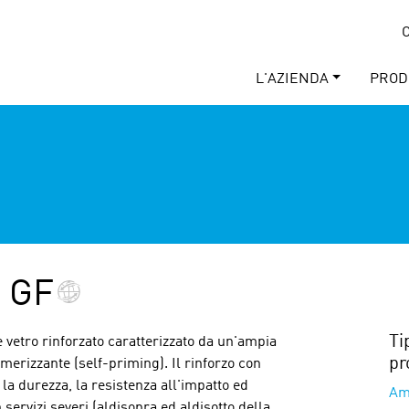
C
L'AZIENDA
PROD
T GF
Ti
vetro rinforzato caratterizzato da un'ampia
pr
primerizzante (self-priming). Il rinforzo con
 la durezza, la resistenza all'impatto ed
Am
 servizi severi (aldisopra ed aldisotto della